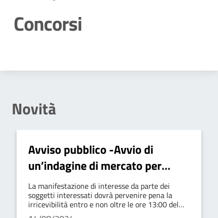
Concorsi
Dettagli della notizia
Novità
Avviso pubblico -Avvio di
un’indagine di mercato per
l’individuazione di operatori
La manifestazione di interesse da parte dei
economici interessati ad essere
soggetti interessati dovrà pervenire pena la
irricevibilità entro e non oltre le ore 13:00 del
invitati alla successiva
giorno 26 agosto 2024 esclusivamente tramite