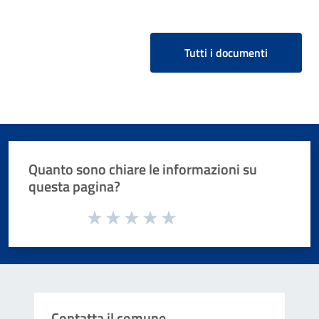
Tutti i documenti
Quanto sono chiare le informazioni su
questa pagina?
Valuta da 1 a 5 stelle la pagina
Valuta 1 stelle su 5
Valuta 2 stelle su 5
Valuta 3 stelle su 5
Valuta 4 stelle su 5
Valuta 5 stelle su 5
Contatta il comune