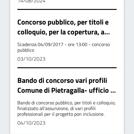
14/08/2024
piattaforma telematica
procedura negoziata senza
previa pubblicazione del bando
Concorso pubblico, per titoli e
colloquio, per la copertura, a
tempo determinato e part time,
Scadenza 04/09/2017 - ore 13:00 - concorso
di n. 3 posti di "insegnante
pubblico
03/10/2023
scuola dell'infanzia categoria c
posizione economica c1
Bando di concorso vari profili
Comune di Pietragalla- ufficio di
piano - ambito n. 1 -Alto
Bando di concorso pubblico, per titoli e colloquio,
Basento
finalizzato all’assunzione, di vari profili
professionali per il progetto pon inclusione.
04/10/2023