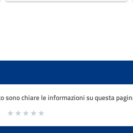
o sono chiare le informazioni su questa pagin
1 a 5 stelle la pagina
Valuta 1 stelle su 5
Valuta 2 stelle su 5
Valuta 3 stelle su 5
Valuta 4 stelle su 5
Valuta 5 stelle su 5