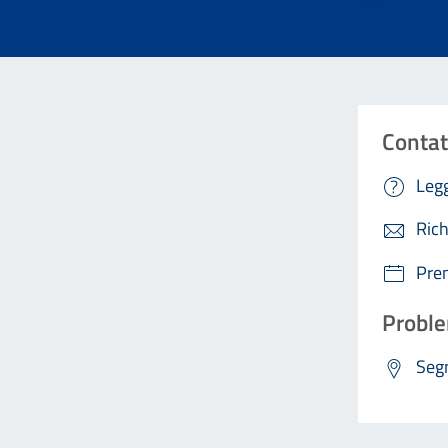
Contat
Legg
Rich
Pre
Proble
Segn