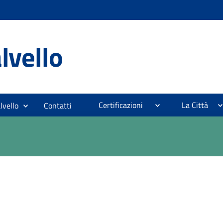
lvello
Certificazioni
La Città
lvello
Contatti