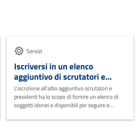
Servizi
Iscriversi in un elenco
aggiuntivo di scrutatori e
presidenti - Referendum del 8
L'iscrizione all'albo aggiuntivo scrutatori e
e 9 Giugno 2025
presidenti ha lo scopo di fornire un elenco di
soggetti idonei e disponibili per seguire e
controllare le operazioni di voto.