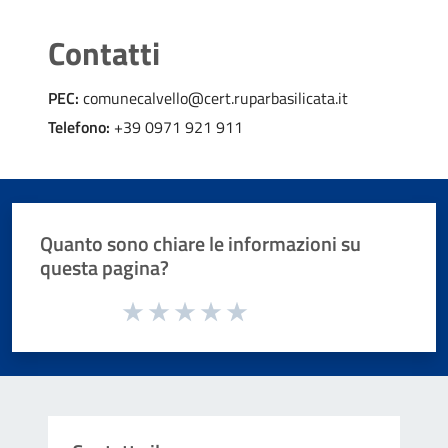
Contatti
PEC:
comunecalvello@cert.ruparbasilicata.it
Telefono:
+39 0971 921 911
Quanto sono chiare le informazioni su
questa pagina?
Valuta da 1 a 5 stelle la pagina
Valuta 1 stelle su 5
Valuta 2 stelle su 5
Valuta 3 stelle su 5
Valuta 4 stelle su 5
Valuta 5 stelle su 5