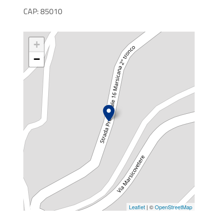
CAP: 85010
+
−
Leaflet
| ©
OpenStreetMap