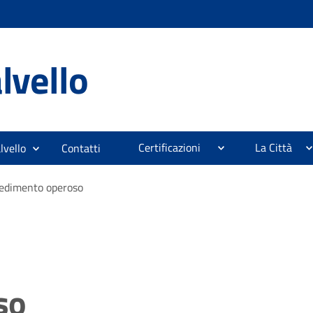
lvello
Certificazioni
La Città
lvello
Contatti
edimento operoso
so