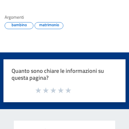
Argomenti
bambino
matrimonio
Quanto sono chiare le informazioni su
questa pagina?
Valuta da 1 a 5 stelle la pagina
Valuta 1 stelle su 5
Valuta 2 stelle su 5
Valuta 3 stelle su 5
Valuta 4 stelle su 5
Valuta 5 stelle su 5