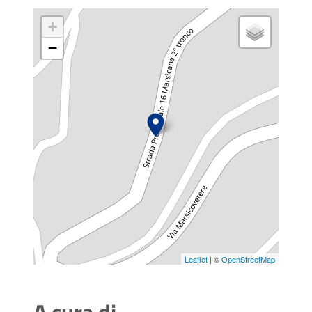
+
−
Leaflet
| ©
OpenStreetMap