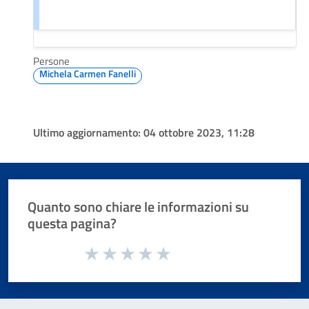
Persone
Michela Carmen Fanelli
Ultimo aggiornamento:
04 ottobre 2023, 11:28
Quanto sono chiare le informazioni su
questa pagina?
Valuta da 1 a 5 stelle la pagina
Valuta 1 stelle su 5
Valuta 2 stelle su 5
Valuta 3 stelle su 5
Valuta 4 stelle su 5
Valuta 5 stelle su 5