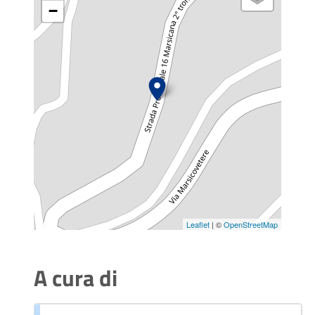
−
Leaflet
| ©
OpenStreetMap
A cura di