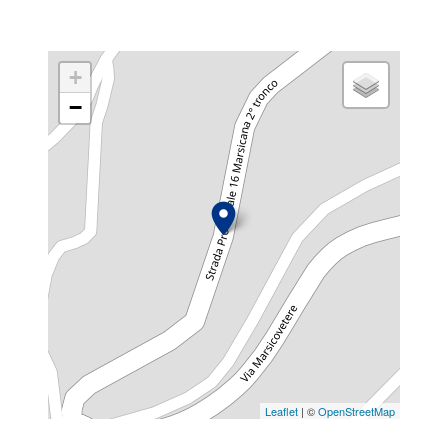
+
−
Leaflet
| ©
OpenStreetMap