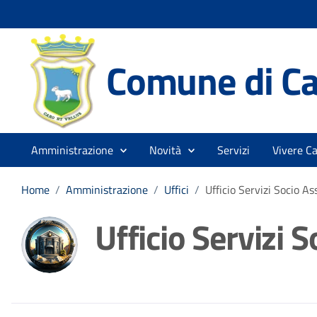
Comune di Ca
Amministrazione
Novità
Servizi
Vivere Ca
Home
/
Amministrazione
/
Uffici
/
Ufficio Servizi Socio As
Ufficio Servizi S
Dettagli della noti