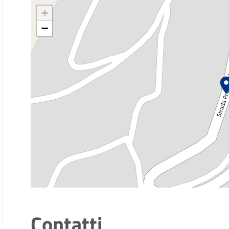
+
−
Contatti