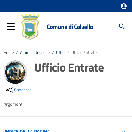
Comune di Calvello
Home
/
Amministrazione
/
Uffici
/
Ufficio Entrate
Ufficio Entrate
Dettagli della notizia
Condividi
Argomenti
INDICE DELLA PAGINA